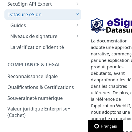
SecuSign API Expert
Signature One-Time
Présentation et
Datasure eSign
Cachet One-Time
fonctionnement
Guides
Logiciel SafeNet
Intégration basique
Guide d'utilisateur
Niveaux de signature
Signer avec Adobe Acrobate
Niveaux de signature
La documentation
Reader
Guide de signataire
Signature niveau 1
La vérification d'identité
adopte une approch
Signature niveau 1
Etapes
narrative, commenç
Option API pour Enterprise+
Guide d'intégration API
Signature niveau 2
Signature niveau 2 (LCP)
Identification d'un signataire
par une explication 
Démarrer avec SecuSign
COMPLIANCE & LEGAL
Tutorial : Hello World
Signature niveau 2 renforcé
produit pour les
Signature niveau 2 renforcé
Obtention certificat
débutants, avant
Reconnaissance légale
(NCP+)
électronique
Mode Developeur
Signature niveau 3 (qualifiée)
d'approfondir les dét
dans les chapitres
Qualifications & Certifications
Signature niveau 3 (avancé
Opérations de signature
REST tutoriel avec Postman
Score d'assurance
ultérieurs. De plus,
sur certificat qualifié)
Souveraineté numérique
FAQ Developeurs
la référence de
Signature niveau 4 (QES)
l'application WebUI,
Valeur juridique Enterprise+
Intégration du Designer
nous adoptons une
(Cachet)
(concepteur de document)
approche explicativ
structurant les
Français
informations comm