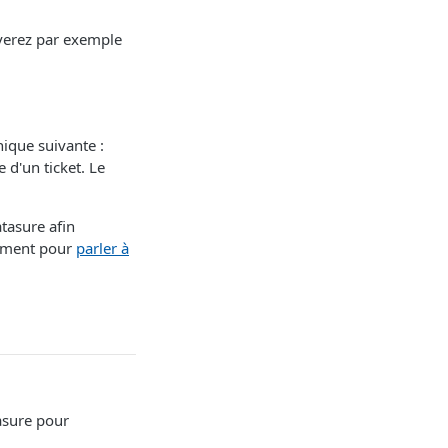
verez par exemple
nique suivante :
e d'un ticket. Le
atasure afin
tement pour
parler à
tasure pour