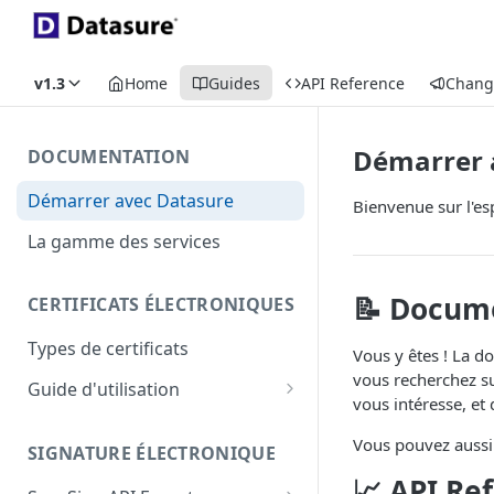
v1.3
Home
Guides
API Reference
Chang
Démarrer 
DOCUMENTATION
Démarrer avec Datasure
Bienvenue sur l'e
La gamme des services
📝 Docum
CERTIFICATS ÉLECTRONIQUES
Types de certificats
Vous y êtes ! La d
vous recherchez su
Guide d'utilisation
vous intéresse, et
Identity+
Vous pouvez aussi 
SIGNATURE ÉLECTRONIQUE
Enterprise+
📈 API Re