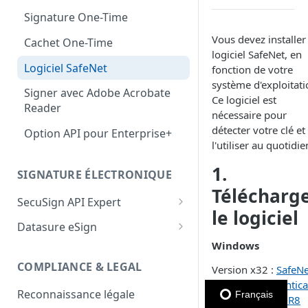
Signature One-Time
Vous devez installer 
Cachet One-Time
logiciel SafeNet, en
Logiciel SafeNet
fonction de votre
système d'exploitati
Signer avec Adobe Acrobate
Ce logiciel est
Reader
nécessaire pour
détecter votre clé et
Option API pour Enterprise+
l'utiliser au quotidie
1.
SIGNATURE ÉLECTRONIQUE
Télécharg
SecuSign API Expert
le logiciel
Présentation et
Datasure eSign
fonctionnement
Windows
Guides
Intégration basique
Guide d'utilisateur
COMPLIANCE & LEGAL
Version x32 :
SafeNe
Niveaux de signature
Datasure Authentica
Niveaux de signature
Guide de signataire
Signature niveau 1
Reconnaissance légale
Français
La vérification d'identité
Client-x32-10.8-R8
Signature niveau 1