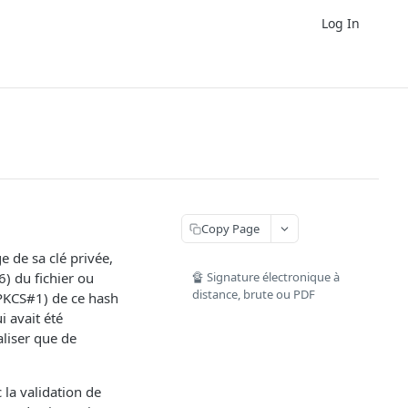
Log In
Copy Page
e de sa clé privée,
6) du fichier ou
🔏 Signature électronique à
distance, brute ou PDF
(PKCS#1) de ce hash
i avait été
aliser que de
 la validation de