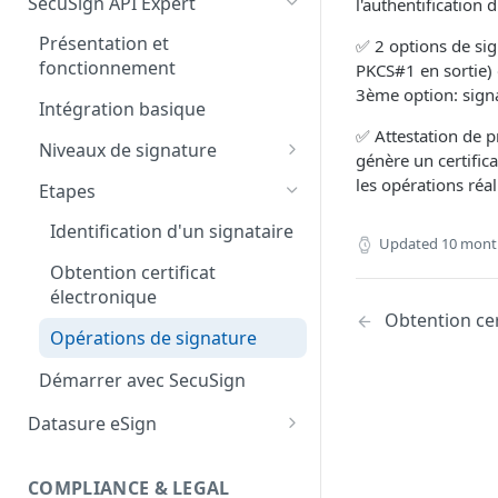
SecuSign API Expert
l'authentification
Signature One-Time
Présentation et
✅ 2 options de sig
Cachet One-Time
fonctionnement
PKCS#1 en sortie) 
Logiciel SafeNet
3ème option: sign
Intégration basique
Signer avec Adobe Acrobate
✅ Attestation de p
Niveaux de signature
Reader
génère un certific
Signature niveau 1
les opérations réa
Etapes
Option API pour Enterprise+
Signature niveau 2 (LCP)
Identification d'un signataire
Updated
10 mont
Signature niveau 2 renforcé
Obtention certificat
(NCP+)
électronique
Obtention cer
Signature niveau 3 (avancé
Opérations de signature
sur certificat qualifié)
Démarrer avec SecuSign
Signature niveau 4 (QES)
Datasure eSign
Guides
Guide d'utilisateur
COMPLIANCE & LEGAL
Niveaux de signature