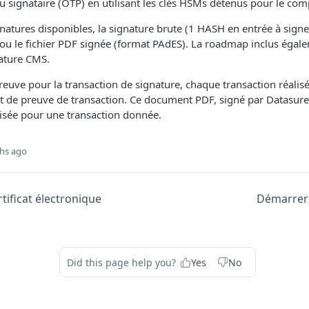
 du signataire (OTP) en utilisant les clés HSMs détenus pour le com
natures disponibles, la signature brute (1 HASH en entrée à signe
ou le fichier PDF signée (format PAdES). La roadmap inclus égal
ature CMS.
reuve pour la transaction de signature, chaque transaction réalis
at de preuve de transaction. Ce document PDF, signé par Datasure,
lisée pour une transaction donnée.
hs ago
tificat électronique
Démarrer
Did this page help you?
Yes
No