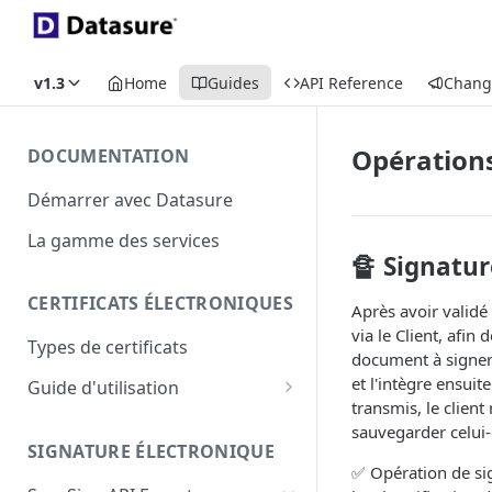
v1.3
Home
Guides
API Reference
Chang
Opérations
DOCUMENTATION
Démarrer avec Datasure
La gamme des services
🔏 Signatur
CERTIFICATS ÉLECTRONIQUES
Après avoir validé 
via le Client, afin
Types de certificats
document à signer 
et l'intègre ensuit
Guide d'utilisation
transmis, le client
Identity+
sauvegarder celui-
SIGNATURE ÉLECTRONIQUE
Enterprise+
✅ Opération de sig