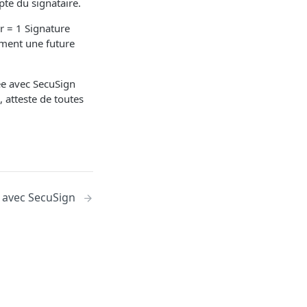
pte du signataire.
r = 1 Signature
ement une future
ée avec SecuSign
 atteste de toutes
 avec SecuSign